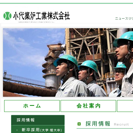
大分県の創業60年を誇る小代築炉工業株式会社
ホ ー ム
会 社 案 内